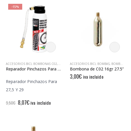
-15%
ACCESORIOS BICI
,
BOMBONAS C02
,
REPARADOR PINCHAZOS
ACCESORIOS BICI
,
,
TKX
BOMBAS
,
BOMBONAS C02
Reparador Pinchazos Para 27,5 Y 29
Bombona de C02 16gr 27.5”
3,00
€
iva incluido
Reparador Pinchazos Para
27,5 Y 29
El
El
8,07
€
iva incluido
9,50
€
precio
precio
original
actual
era:
es:
9,50€.
8,07€.