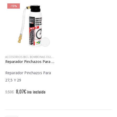
-15%
ACCESORIOS BICI
,
BOMBONAS C02
,
REPARADOR PINCHAZOS
,
TKX
Reparador Pinchazos Para 27,5 Y 29
Reparador Pinchazos Para
27,5 Y 29
El
El
8,07
€
iva incluido
9,50
€
precio
precio
original
actual
era:
es:
9,50€.
8,07€.