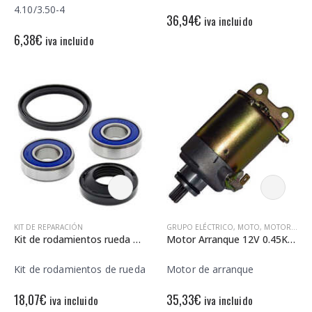
4.10/3.50-4
36,94
€
iva incluido
6,38
€
iva incluido
KIT DE REPARACIÓN
GRUPO ELÉCTRICO
,
MOTO
,
MOTORES DE ARRANQUE
Kit de rodamientos rueda All Balls 25-1120
Motor Arranque 12V 0.45Kw – Rotación Izquierda
Kit de rodamientos de rueda
Motor de arranque
18,07
€
35,33
€
iva incluido
iva incluido