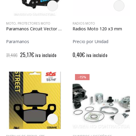
MOTO
,
PROTECTORES MOTO
RADIOS MOTO
Paramanos Circuit Vector Carbon Azul TM
Radios Moto 120 x3 mm
Paramanos
Precio por Unidad
El
El
25,17
€
0,40
€
iva incluido
iva incluido
31,46
€
precio
precio
original
actual
era:
es:
31,46€.
25,17€.
-15%