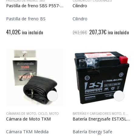
PASTILLAS DE FRENO
,
SBS
CILINDROS / CIGÜEÑALES
Pastilla de freno SBS P557-HF
Cilindro
Pastilla de freno BS
Cilindro
El
El
41,02
€
207,37
€
iva incluido
iva incluido
243,96
€
precio
precio
original
actual
era:
es:
243,96€.
207,37€.
CÁMARAS DE MOTO
,
CICLO
,
MOTO
BATERÍAS Y CARGADORES MOTO
,
ENERGY SAFE
Cámara de Moto TKM
Batería Energysafe ESTX5L-B4 Precargada
Cámara TKM Medida
Batería Energy Safe