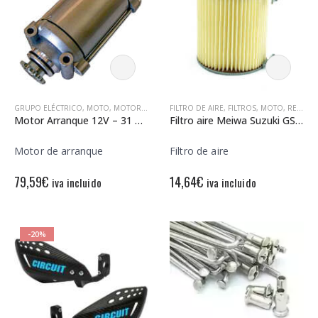
GRUPO ELÉCTRICO
,
MOTO
,
MOTORES DE ARRANQUE
FILTRO DE AIRE
,
FILTROS
,
MOTO
,
RECAMBIOS MOTO
Motor Arranque 12V – 31 Dientes – Rotación Izquierda – Con Piñón de 13 dientes
Filtro aire Meiwa Suzuki GSX 1100 EF
Motor de arranque
Filtro de aire
79,59
€
14,64
€
iva incluido
iva incluido
-20%