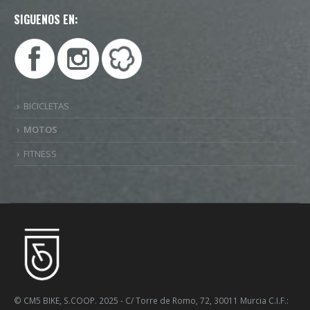
SIGUENOS EN:
BICICLETAS
MOTOS
FITNESS
© CM5 BIKE, S.COOP. 2025 - C/ Torre de Romo, 72, 30011 Murcia C.I.F.: