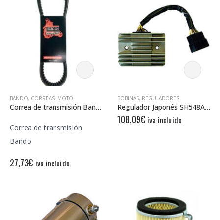
7,76€.
6,20€.
BANDO
,
CORREAS
,
MOTO
BOBINAS
,
REGULADORES
Correa de transmisión Bando Sym Joyride 200
Regulador Japonés SH548A-12 – 12V – Trifase – CC – 6 Cables – Con Sensor
108,09
€
iva incluido
Correa de transmisión
Bando
27,73
€
iva incluido