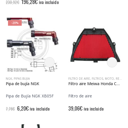
El
El
196,28
€
iva incluido
230,92
€
precio
precio
original
actual
era:
es:
230,92€.
196,28€.
-20%
NGK
,
PIPAS BUJIA
FILTRO DE AIRE
,
FILTROS
,
MOTO
,
RECAMBIOS MOTO
Pipa de bujía NGK
Filtro aire Meiwa Honda CBR RR 600
Pipa de Bujía NGK XB05F
Filtro de aire
El
El
6,20
€
39,06
€
iva incluido
iva incluido
7,76
€
precio
precio
original
actual
era:
es: