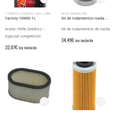
2 TIEMPOS
,
4 TIEMPOS
,
GRO
,
LUBRICANTES Y ACEITES
KIT DE REPARACIÓN
Factory 10W60 1L
Kit de rodamientos rueda All Balls 25-1386
Aceite 100% Sintético –
Kit de rodamientos de rueda
Especial competición
34,49
€
iva incluido
32,07
€
iva incluido