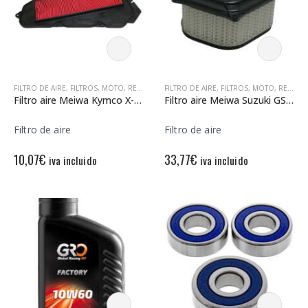
FILTRO DE AIRE
,
FILTROS
,
MOTO
,
RECAMBIOS MOTO
FILTRO DE AIRE
,
FILTROS
,
MOTO
,
RECAMBIOS MOTO
Filtro aire Meiwa Kymco X-Citing 400
Filtro aire Meiwa Suzuki GSX R 1300 Hayabusa
Filtro de aire
Filtro de aire
10,07
€
33,77
€
iva incluido
iva incluido