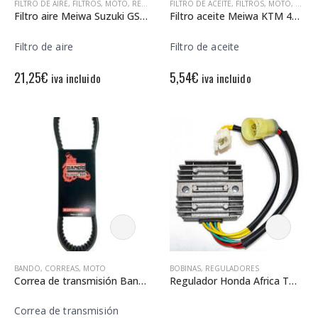
FILTRO DE AIRE
,
FILTROS
,
MOTO
,
RECAMBIOS MOTO
FILTRO DE ACEITE
,
FILTROS
,
MOTO
,
RECA
Filtro aire Meiwa Suzuki GSXR 600/750
Filtro aceite Meiwa KTM 450/505/530
Filtro de aire
Filtro de aceite
21,25
€
5,54
€
iva incluido
iva incluido
BANDO
,
CORREAS
,
MOTO
BOBINAS
,
REGULADORES
Correa de transmisión Bando SYm Fiddle 200
Regulador Honda Africa Twin 750 12V – Trifase – C.C – 8 cables – con sensor
Correa de transmisión