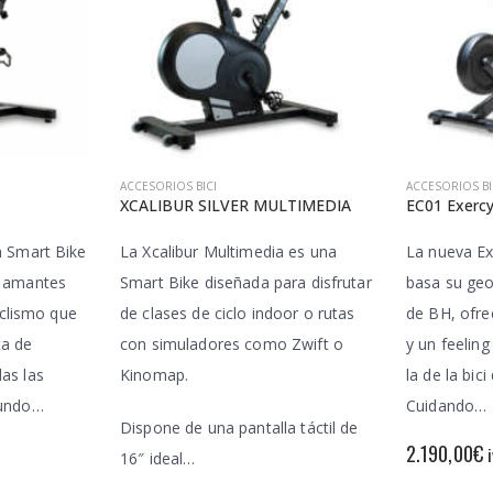
ACCESORIOS BICI
ACCESORIOS BI
XCALIBUR SILVER MULTIMEDIA
EC01 Exercy
a Smart Bike
La Xcalibur Multimedia es una
La nueva Ex
s amantes
Smart Bike diseñada para disfrutar
basa su geo
ciclismo que
de clases de ciclo indoor o rutas
de BH, ofr
ta de
con simuladores como Zwift o
y un feeling
as las
Kinomap.
la de la bici
mundo…
Cuidando…
Dispone de una pantalla táctil de
2.190,00
€
16″ ideal…