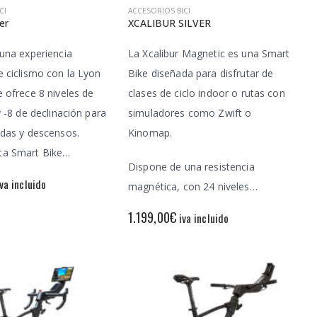
CI
ACCESORIOS BICI
er
XCALIBUR SILVER
 una experiencia
La Xcalibur Magnetic es una Smart
e ciclismo con la Lyon
Bike diseñada para disfrutar de
e ofrece 8 niveles de
clases de ciclo indoor o rutas con
y -8 de declinación para
simuladores como Zwift o
idas y descensos.
Kinomap.
ta Smart Bike…
Dispone de una resistencia
iva incluido
magnética, con 24 niveles…
1.199,00
€
iva incluido