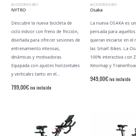
ACCESORIOS BICI
ACCESORIOS BICI
NYTRO
Osaka
Descubre la nueva bicicleta de
La nueva OSAKA es una
ciclo indoor con freno de fricción,
pensada para aquellos
diseñada para ofrecer sesiones de
quieran iniciarse en e
entrenamiento intensas,
las Smart Bikes. La Os
dinámicas y motivadoras.
100% interactiva con Z
Equipada con ajustes horizontales
Kinomap y TrainerRoad
y verticales tanto en el…
949,00
€
iva incluido
799,00
€
iva incluido