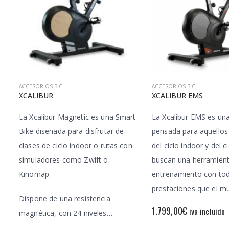
ACCESORIOS BICI
ACCESORIOS BICI
XCALIBUR
XCALIBUR EMS
La Xcalibur Magnetic es una Smart
La Xcalibur EMS es un
Bike diseñada para disfrutar de
pensada para aquello
clases de ciclo indoor o rutas con
del ciclo indoor y del 
simuladores como Zwift o
buscan una herramien
Kinomap.
entrenamiento con tod
prestaciones que el 
Dispone de una resistencia
1.799,00
€
iva incluido
magnética, con 24 niveles…