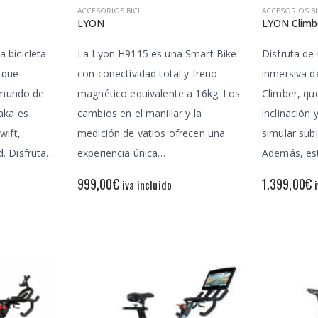
ACCESORIOS BICI
ACCESORIOS BI
LYON
LYON Climb
 bicicleta
La Lyon H9115 es una Smart Bike
Disfruta de
 que
con conectividad total y freno
inmersiva d
l mundo de
magnético equivalente a 16kg. Los
Climber, qu
aka es
cambios en el manillar y la
inclinación 
wift,
medición de vatios ofrecen una
simular sub
. Disfruta…
experiencia única…
Además, es
999,00
€
1.399,00
€
iva incluido