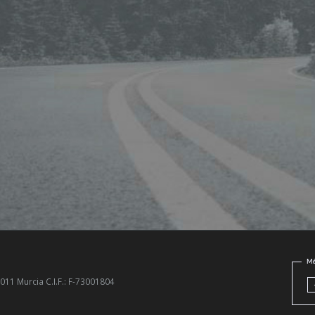
11 Murcia C.I.F.: F-73001804