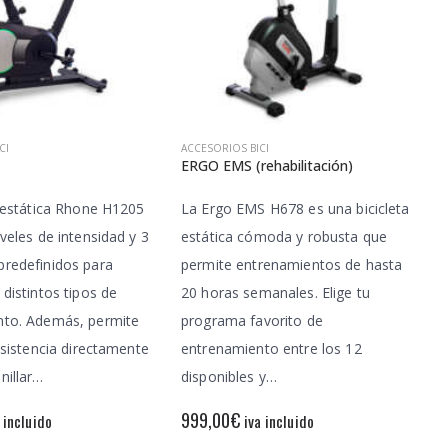
CI
ACCESORIOS BICI
ERGO EMS (rehabilitación)
a estática Rhone H1205
La Ergo EMS H678 es una bicicleta
veles de intensidad y 3
estática cómoda y robusta que
redefinidos para
permite entrenamientos de hasta
distintos tipos de
20 horas semanales. Elige tu
nto. Además, permite
programa favorito de
esistencia directamente
entrenamiento entre los 12
nillar…
disponibles y…
999,00
€
 incluido
iva incluido