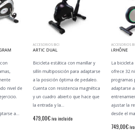
ACCESORIOS BICI
ACCESORIOS BI
OGRAM
ARTIC DUAL
i.RHÔNE
 con
Bicicleta estática con manillar y
La biciclet
amas,
sillín multiposición para adaptarse
ofrece 32 ni
lmente
a la posición óptima de pedaleo.
programas p
ado nivel de
Cuenta con resistencia magnética
adaptarse a 
jercicio.
y un cuadro abierto que hace que
entrenamie
la entrada y la…
ajustar la r
aptarse a…
desde el ma
479,00
€
iva incluido
749,00
€
iva