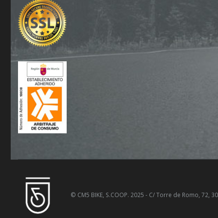
© CM5 BIKE, S.COOP. 2025 - C/ Torre de Romo, 72, 300