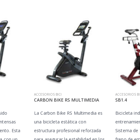
ACCESORIOS BICI
ACCESORIOS BI
CARBON BIKE RS MULTIMEDIA
SB1.4
sido
La Carbon Bike RS Multimedia es
Bicicleta in
intensas
una bicicleta estática con
entrenamien
ento. Esta
estructura profesional reforzada
Sistema de f
ta con un
para asegurar la estabilidad en los
freno de em