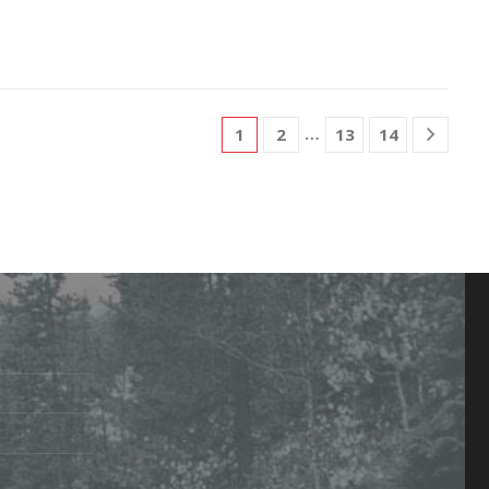
…
1
2
13
14