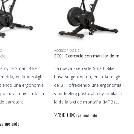
CI
ACCESORIOS BICI
cle
EC01 Exercycle con manillar de montaña
ercycle Smart Bike
La nueva Exercycle Smart Bike
metría, en la Aerolight
basa su geometría, en la Aerolight
eciendo una ergonomía
de BH, ofreciendo una ergonomía
 postural muy similar a
y un feeling postural muy similar a
 de carretera.
la de la bici de montaña (MTB)….
2.190,00
€
iva incluido
iva incluido