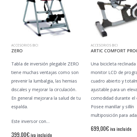
ACCESORIOS BICI
ACCESORIOS BICI
ZERO
ARTIC COMFORT PR
Tabla de inversión plegable ZERO
Una bicicleta reclinada
tiene muchas ventajas como son
monitor LCD de progr
prevenir la lumbalgia, las hernias
cuadro abierto y tota
discales y mejorar la circulación.
ajustable para un elev
En general mejorara la salud de tu
comodidad durante el e
espalda.
Posee manillar y sillín
multiposición para ad
Este inversor con…
699,00
€
iva incluido
399,00
€
iva incluido