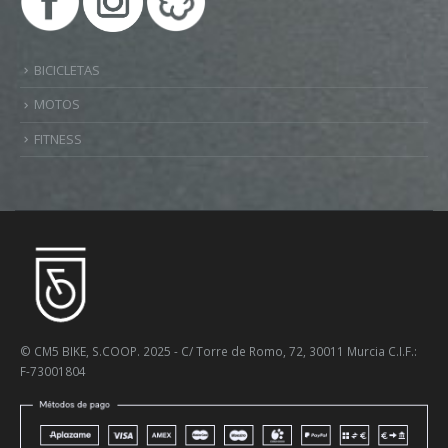
BICICLETAS
MOTOS
FITNESS
© CM5 BIKE, S.COOP. 2025 - C/ Torre de Romo, 72, 30011 Murcia C.I.F.:
F-73001804