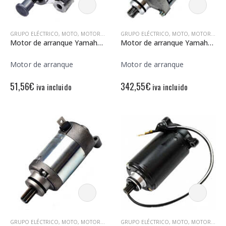
GRUPO ELÉCTRICO
,
MOTO
,
MOTORES DE ARRANQUE
GRUPO ELÉCTRICO
,
MOTO
,
MOTORES DE ARRANQUE
Motor de arranque Yamaha MT 125 12V – 9 Dientes – Rotación izquierda
Motor de arranque Yamaha XVZ 1300 12V – 9 Dientes – Rotación derecha
Motor de arranque
Motor de arranque
51,56
€
342,55
€
iva incluido
iva incluido
GRUPO ELÉCTRICO
,
MOTO
,
MOTORES DE ARRANQUE
GRUPO ELÉCTRICO
,
MOTO
,
MOTORES DE ARRANQUE