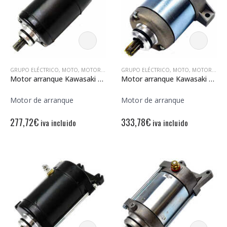
GRUPO ELÉCTRICO
,
MOTO
,
MOTORES DE ARRANQUE
GRUPO ELÉCTRICO
,
MOTO
,
MOTORES DE ARRANQUE
Motor arranque Kawasaki ER6-F N 12V – 9 Dientes – Rotación derecha
Motor arranque Kawasaki KLXR 450 12V – 9 Dientes – Rotación derecha
Motor de arranque
Motor de arranque
277,72
€
333,78
€
iva incluido
iva incluido