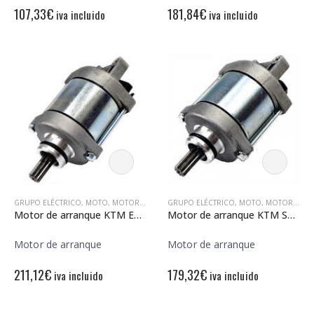
107,33
€
181,84
€
iva incluido
iva incluido
GRUPO ELÉCTRICO
,
MOTO
,
MOTORES DE ARRANQUE
GRUPO ELÉCTRICO
,
MOTO
,
MOTORES DE ARRANQUE
Motor de arranque KTM EXC-F 12V – 9 Dientes – Rotación izquierda
Motor de arranque KTM SXF 250-350 12V – 9 Dientes – Rotación derecha
Motor de arranque
Motor de arranque
211,12
€
179,32
€
iva incluido
iva incluido