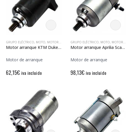
GRUPO ELÉCTRICO
,
MOTO
,
MOTORES DE ARRANQUE
GRUPO ELÉCTRICO
,
MOTO
,
MOTORES DE ARRANQUE
Motor arranque KTM Duke 125-200 12V – 9 Dientes – Rotación derecha
Motor arranque Aprilia Scarabeo Light 125 12V – 9 Dientes – Rotación derecha
Motor de arranque
Motor de arranque
62,15
€
98,13
€
iva incluido
iva incluido