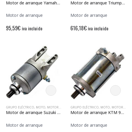
Motor de arranque Yamaha WRF250 12V – 9 Dientes – Rotación derecha
Motor de arranque Triumph Daytona 12V / 0.70 Kw – 10 Dientes – Rotación derecha
Motor de arranque
Motor de arranque
95,59
€
616,18
€
iva incluido
iva incluido
GRUPO ELÉCTRICO
,
MOTO
,
MOTORES DE ARRANQUE
GRUPO ELÉCTRICO
,
MOTO
,
MOTORES DE ARRANQUE
Motor de arranque Suzuki DR200-350 12V – 10 Dientes – Rotación izquierda
Motor de arranque KTM 990 Adv 12V – 9 Dientes – Rotación izquierda
Motor de arranque
Motor de arranque