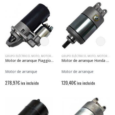
GRUPO ELÉCTRICO
,
MOTO
,
MOTORES DE ARRANQUE
GRUPO ELÉCTRICO
,
MOTO
,
MOTORES DE ARRANQUE
Motor de arranque Piaggio Porter Quargo 500 12V / 1.6 Kw – 9 Dientes – Rotación derecha
Motor de arranque Honda Foresight 250 12V – 9 Dientes – Rotación derecha
Motor de arranque
Motor de arranque
278,97
€
120,40
€
iva incluido
iva incluido