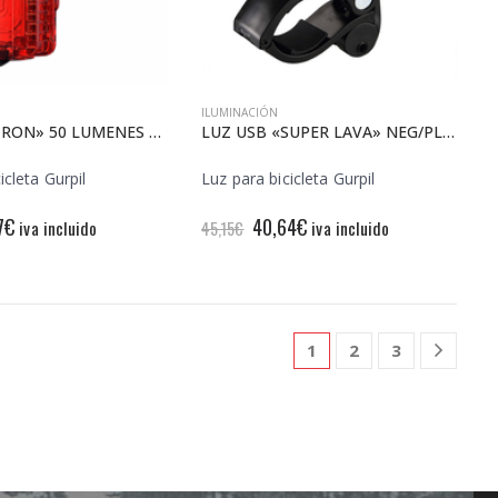
ILUMINACIÓN
LUZ USB «TRON» 50 LUMENES TRASERA
LUZ USB «SUPER LAVA» NEG/PLATA 300 LUMEN
icleta Gurpil
Luz para bicicleta Gurpil
El
El
El
7
€
40,64
€
iva incluido
iva incluido
45,15
€
io
precio
precio
precio
nal
actual
original
actual
es:
era:
es:
7€.
28,77€.
45,15€.
40,64€.
1
2
3