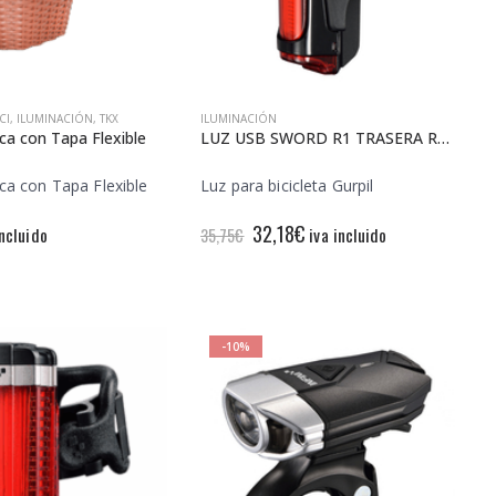
CI
,
ILUMINACIÓN
,
TKX
ILUMINACIÓN
ica con Tapa Flexible
LUZ USB SWORD R1 TRASERA ROJA 30 CHIPS
ica con Tapa Flexible
Luz para bicicleta Gurpil
El
El
32,18
€
incluido
iva incluido
35,75
€
precio
precio
original
actual
era:
es:
35,75€.
32,18€.
-10%