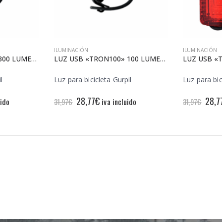
ILUMINACIÓN
ILUMINACIÓN
LUZ USB «TRON300» 300 LUMENES DELANTERA
LUZ USB «TRON100» 100 LUMENES DELANTERA
l
Luz para bicicleta Gurpil
Luz para bic
El
El
El
28,77
€
28,7
uido
iva incluido
31,97
€
31,97
€
precio
precio
prec
original
actual
origi
era:
es:
era:
31,97€.
28,77€.
31,9