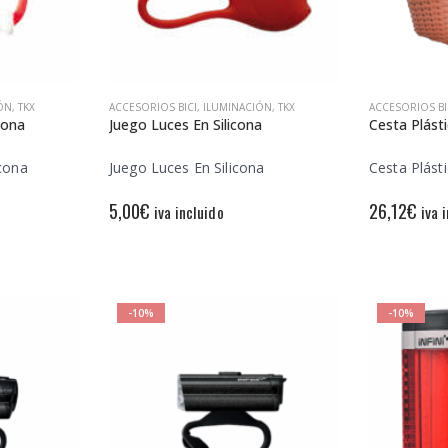
ÓN
,
TKX
ACCESORIOS BICI
,
ILUMINACIÓN
,
TKX
ACCESORIOS BI
cona
Juego Luces En Silicona
Cesta Plást
icona
Juego Luces En Silicona
Cesta Plást
5,00
€
26,12
€
iva incluido
iva 
-10%
-10%