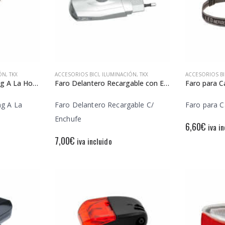
ÓN
,
TKX
ACCESORIOS BICI
,
ILUMINACIÓN
,
TKX
ACCESORIOS BI
Faro Delantero Trekking A La Horquilla
Faro Delantero Recargable con Enchufe
Faro para 
ng A La
Faro Delantero Recargable C/
Faro para C
Enchufe
6,60
€
iva i
7,00
€
iva incluido