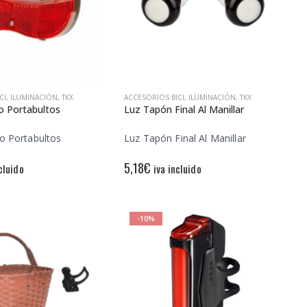
CI
,
ILUMINACIÓN
,
TKX
ACCESORIOS BICI
,
ILUMINACIÓN
,
TKX
o Portabultos
Luz Tapón Final Al Manillar
o Portabultos
Luz Tapón Final Al Manillar
5,18
€
cluido
iva incluido
-10%