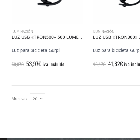
ILUMINACIÓN
ILUMINACIÓN
LUZ USB «TRON500» 500 LUMENES DELANTERA
Luz para bicicleta Gurpil
Luz para bicicleta Gurpi
El
El
El
El
53,97
€
41,82
€
iva incluido
iva incl
59,97
€
46,47
€
precio
precio
precio
precio
original
actual
original
actual
era:
es:
era:
es:
59,97€.
53,97€.
46,47€.
41,82€.
Mostrar: