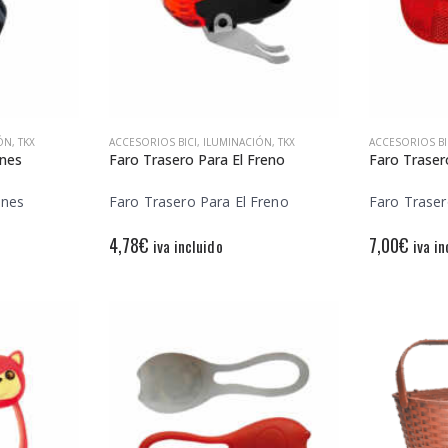
ÓN
,
TKX
ACCESORIOS BICI
,
ILUMINACIÓN
,
TKX
ACCESORIOS BI
enes
Faro Trasero Para El Freno
Faro Traser
enes
Faro Trasero Para El Freno
Faro Traser
4,78
€
7,00
€
iva incluido
iva in