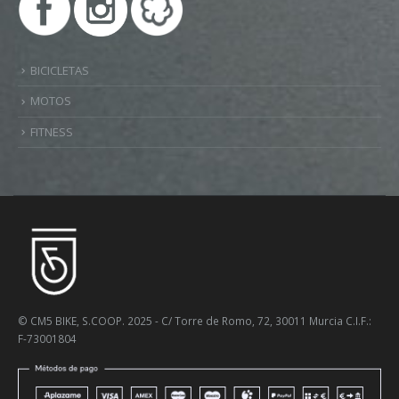
BICICLETAS
MOTOS
FITNESS
© CM5 BIKE, S.COOP. 2025 - C/ Torre de Romo, 72, 30011 Murcia C.I.F.:
F-73001804