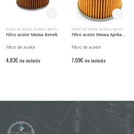
AMBIOS MOTO
FILTRO DE ACEITE
,
FILTROS
,
MOTO
,
RECAMBIOS MOTO
FILTRO DE ACEITE
,
FILTROS
,
MOTO
,
RECA
Filtro aceite Meiwa Benelli
Filtro aceite Meiwa Aprilia MXV 450
Filtro de aceite
Filtro de aceite
4,83
€
7,09
€
iva incluido
iva incluido