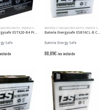
ARGADORES MOTO
,
ENERGY SAFE
BATERÍAS Y CARGADORES MOTO
,
ENERGY SAFE
Batería Energysafe ESTX20-B4 Precargada
Batería Energysafe ESB16CL-B Convencional
rgy Safe
Batería Energy Safe
88,89
€
incluido
iva incluido