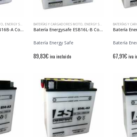
TO
,
ENERGY SAFE
BATERÍAS Y CARGADORES MOTO
,
ENERGY SAFE
BATERÍAS Y C
Batería Energysafe ESB16B-A Convencional
Batería Energysafe ESB16L-B Convencional
Batería Energy Safe
Batería Ene
89,83
€
67,91
€
iva incluido
iva 