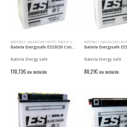
BATERÍAS Y CARGADORES MOTO
,
ENERGY SAFE
BATERÍAS Y CARGADORES MO
Batería Energysafe ES53030 Convencional
Batería Energy Safe
Batería Energy Safe
110,73
€
80,21
€
iva incluido
iva incluido