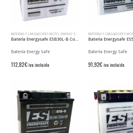
BATERÍAS Y CARGADORES MOTO
,
ENERGY SAFE
BATERÍAS Y CARGADORES MO
Batería Energysafe ESB30L-B Convencional
Batería Energy Safe
Batería Energy Safe
112,82
€
91,92
€
iva incluido
iva incluido