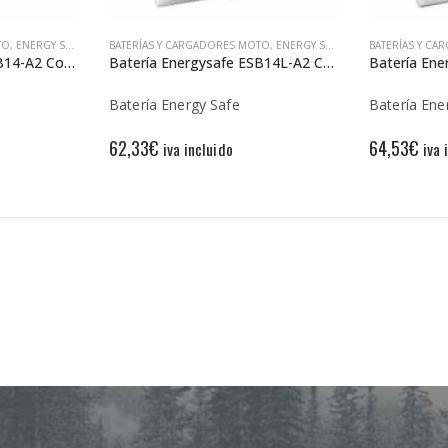
TO
,
ENERGY SAFE
BATERÍAS Y CARGADORES MOTO
,
ENERGY SAFE
BATERÍAS Y C
Batería Energysafe ESB14-A2 Convencional
Batería Energysafe ESB14L-A2 Convencional
Batería Energy Safe
Batería Ene
62,33
€
64,53
€
iva incluido
iva 