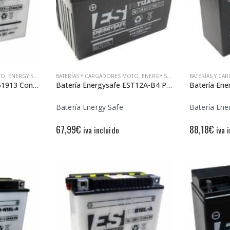
TO
,
ENERGY SAFE
BATERÍAS Y CARGADORES MOTO
,
ENERGY SAFE
BATERÍAS Y C
Batería Energysafe ES51913 Convencional
Batería Energysafe EST12A-B4 Precargada
Batería Energy Safe
Batería Ene
67,99
€
88,18
€
iva incluido
iva 