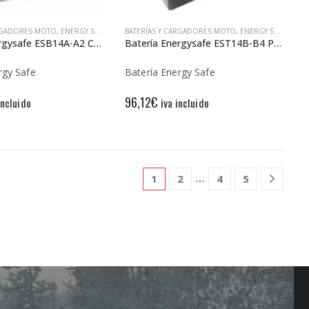
ARGADORES MOTO
,
ENERGY SAFE
BATERÍAS Y CARGADORES MOTO
,
ENERGY SAFE
Batería Energysafe ESB14A-A2 Convencional
Batería Energysafe EST14B-B4 Precargada
rgy Safe
Batería Energy Safe
96,12
€
incluido
iva incluido
…
1
2
4
5