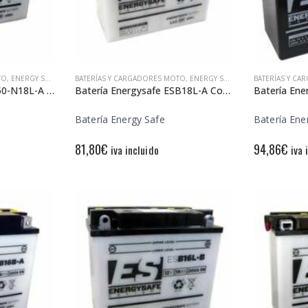
TO
,
ENERGY SAFE
BATERÍAS Y CARGADORES MOTO
,
ENERGY SAFE
BATERÍAS Y C
Batería Energysafe ES50-N18L-A Convencional
Batería Energysafe ESB18L-A Convencional
Batería Energy Safe
Batería Ene
81,80
€
94,86
€
iva incluido
iva 