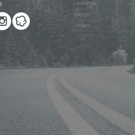
:
BICICLETAS
MOTOS
FITNESS