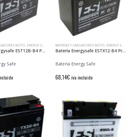
ARGADORES MOTO
,
ENERGY SAFE
BATERÍAS Y CARGADORES MOTO
,
ENERGY SAFE
Batería Energysafe EST12B-B4 Precargada
Batería Energysafe ESTX12-B4 Precargada
rgy Safe
Batería Energy Safe
68,14
€
incluido
iva incluido