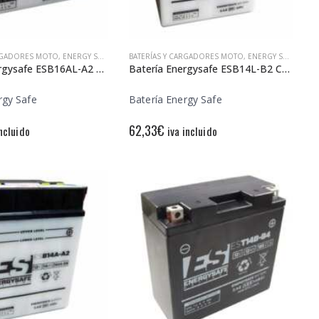
ARGADORES MOTO
,
ENERGY SAFE
BATERÍAS Y CARGADORES MOTO
,
ENERGY SAFE
Batería Energysafe ESB16AL-A2 Convencional
Batería Energysafe ESB14L-B2 Convencional
rgy Safe
Batería Energy Safe
62,33
€
incluido
iva incluido