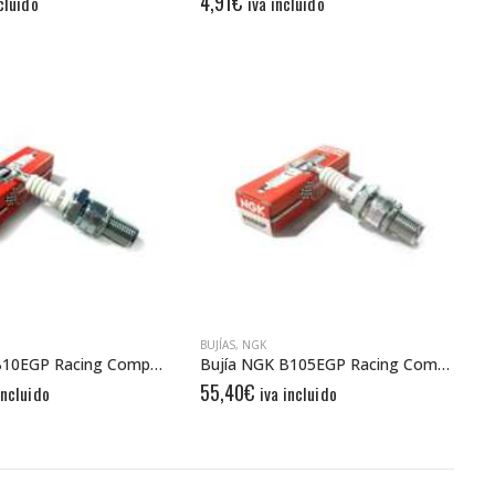
4,91
€
cluido
iva incluido
BUJÍAS
,
NGK
Bujía NGK B10EGP Racing Competition
Bujía NGK B105EGP Racing Competition
55,40
€
incluido
iva incluido