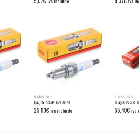
5,07
€
5,37
€
iva incluido
iva in
BUJÍAS
,
NGK
BUJÍAS
,
NGK
Bujía NGK B10EN
25,00
€
55,40
€
iva incluido
iva 