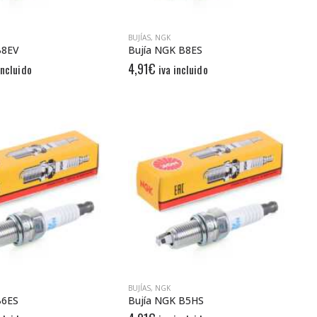
BUJÍAS
,
NGK
B8EV
Bujía NGK B8ES
4,91
€
incluido
iva incluido
BUJÍAS
,
NGK
B6ES
Bujía NGK B5HS