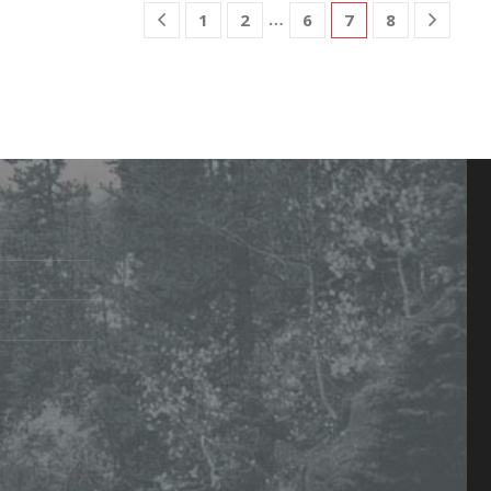
…
1
2
6
7
8