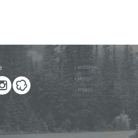
:
BICICLETAS
MOTOS
FITNESS