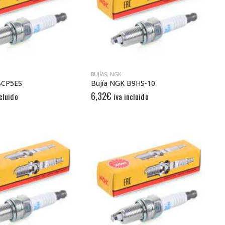
BUJÍAS
,
NGK
BCP5ES
Bujía NGK B9HS-10
6,32
€
ncluido
iva incluido