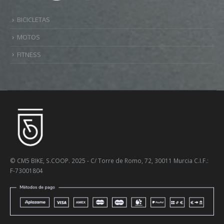
BICICLETAS
MOTOS
FITNESS
© CM5 BIKE, S.COOP. 2025 - C/ Torre de Romo, 72, 30011 Murcia C.I.F.:
F-73001804