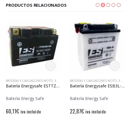
PRODUCTOS RELACIONADOS
BATERÍAS Y CARGADORES MOTO
,
ENERGY SAFE
BATERÍAS Y CARGADORES MOTO
,
ENERGY SAFE
Batería Energysafe ESTTZ14S-BS Sin Mantenimiento
Batería Energysafe ESB3L-A Convencional
Batería Energy Safe
Batería Energy Safe
60,11
€
22,87
€
iva incluido
iva incluido