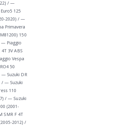
22) / —
 Euro5 125
20-2020) / —
pa Primavera
 (M81200) 150
/ — Piaggio
t 4T 3V ABS
iaggio Vespa
EURO4 50
/ — Suzuki DR
 / — Suzuki
ress 110
7) / — Suzuki
00 (2001-
TM SMR F 4T
2005-2012) /