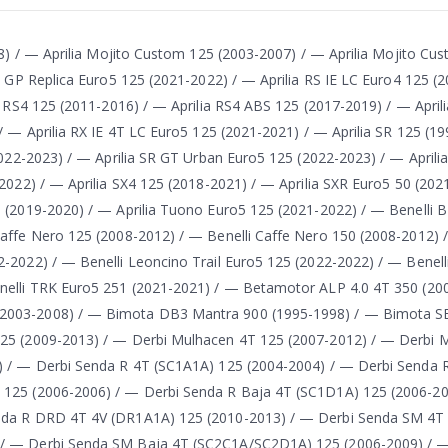
08) / — Aprilia Mojito Custom 125 (2003-2007) / — Aprilia Mojito Cu
S GP Replica Euro5 125 (2021-2022) / — Aprilia RS IE LC Euro4 125 (2
a RS4 125 (2011-2016) / — Aprilia RS4 ABS 125 (2017-2019) / — Aprili
/ — Aprilia RX IE 4T LC Euro5 125 (2021-2021) / — Aprilia SR 125 (1
2022-2023) / — Aprilia SR GT Urban Euro5 125 (2022-2023) / — Aprilia
2022) / — Aprilia SX4 125 (2018-2021) / — Aprilia SXR Euro5 50 (202
5 (2019-2020) / — Aprilia Tuono Euro5 125 (2021-2022) / — Benelli
affe Nero 125 (2008-2012) / — Benelli Caffe Nero 150 (2008-2012) /
-2022) / — Benelli Leoncino Trail Euro5 125 (2022-2022) / — Benel
enelli TRK Euro5 251 (2021-2021) / — Betamotor ALP 4.0 4T 350 (20
(2003-2008) / — Bimota DB3 Mantra 900 (1995-1998) / — Bimota S
125 (2009-2013) / — Derbi Mulhacen 4T 125 (2007-2012) / — Derbi 
) / — Derbi Senda R 4T (SC1A1A) 125 (2004-2004) / — Derbi Senda 
 125 (2006-2006) / — Derbi Senda R Baja 4T (SC1D1A) 125 (2006-2
enda R DRD 4T 4V (DR1A1A) 125 (2010-2013) / — Derbi Senda SM 4T
 / — Derbi Senda SM Baja 4T (SC2C1A/SC2D1A) 125 (2006-2009) / 