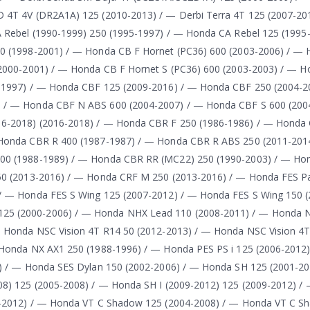
 4T 4V (DR2A1A) 125 (2010-2013) / — Derbi Terra 4T 125 (2007-20
 Rebel (1990-1999) 250 (1995-1997) / — Honda CA Rebel 125 (1995
0 (1998-2001) / — Honda CB F Hornet (PC36) 600 (2003-2006) / —
(2000-2001) / — Honda CB F Hornet S (PC36) 600 (2003-2003) / — 
-1997) / — Honda CBF 125 (2009-2016) / — Honda CBF 250 (2004-2
 / — Honda CBF N ABS 600 (2004-2007) / — Honda CBF S 600 (200
6-2018) (2016-2018) / — Honda CBR F 250 (1986-1986) / — Honda 
 Honda CBR R 400 (1987-1987) / — Honda CBR R ABS 250 (2011-201
400 (1988-1989) / — Honda CBR RR (MC22) 250 (1990-2003) / — H
250 (2013-2016) / — Honda CRF M 250 (2013-2016) / — Honda FES P
/ — Honda FES S Wing 125 (2007-2012) / — Honda FES S Wing 150 (
25 (2000-2006) / — Honda NHX Lead 110 (2008-2011) / — Honda 
— Honda NSC Vision 4T R14 50 (2012-2013) / — Honda NSC Vision 4
 Honda NX AX1 250 (1988-1996) / — Honda PES PS i 125 (2006-2012
) / — Honda SES Dylan 150 (2002-2006) / — Honda SH 125 (2001-20
08) 125 (2005-2008) / — Honda SH I (2009-2012) 125 (2009-2012) 
09-2012) / — Honda VT C Shadow 125 (2004-2008) / — Honda VT C S