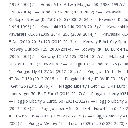
(1999-2000) / — Honda VT C V Twin Magna 250 (1983-1997) /
(1998-2004) / — Honda XR R 200 (2000-2002) / — Kawasaki EL 
KL Super Sherpa (KL250G) 250 (2000-2004) / — Kawasaki KL S
(1994-1996) / — Kawasaki KLX 140 (2008-2016) / — Kawasaki K
Kawasaki KLX S (2009-2014) 250 (2009-2014) / — Kawasaki KLX
F-Act (2010-2013) 125 (2010-2013) / — Keeway F-Act City Spor
Keeway Outlook 125 (2009-2014) / — Keeway RKF LC Euro4 12
(2006-2006) / — Keeway TX SM 125 (2014-2017) / — Malaguti Bl
Master E3 200 (2006-2008) / — Malaguti X3M Enduro 125 (2008
/ — Piaggio Fly 4T 2V 50 (2012-2015) / — Piaggio FLY 4T 3V IE 
4T 3V IE 150 (2013-2015) / — Piaggio Liberty 4T 3V IE E3 125 (2
I-Get 125 (2015-2016) / — Piaggio Liberty I-Get 125 IE 4T Euro
Liberty Iget 50 IE 4T Euro3 (2016-2017) / — Piaggio Liberty IGE
— Piaggio Liberty S Euro5 50 (2021-2022) / — Piaggio Liberty S
(2022-2023) / — Piaggio Liberty S I-Get IE 4T Euro4 125 (2017-
4T IE ABS Euro4 (2020) 125 (2020-2020) / — Piaggio Medley 4T
2022) / — Piaggio Medley 4T IE Euro4 (2020) 150 (2020-2020) 