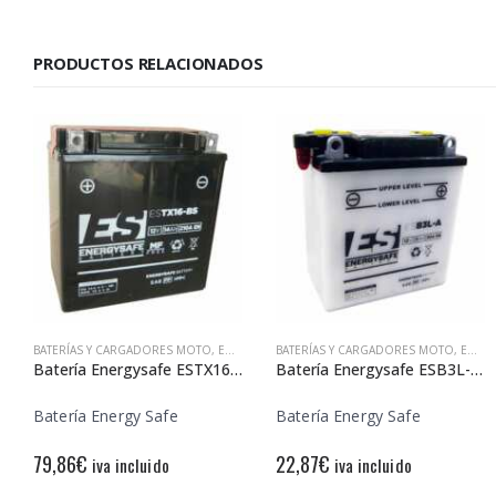
PRODUCTOS RELACIONADOS
BATERÍAS Y CARGADORES MOTO
,
ENERGY SAFE
BATERÍAS Y CARGADORES MOTO
,
ENERGY SAFE
Batería Energysafe ESTX16-BS Sin Mantenimiento
Batería Energysafe ESB3L-A Convencional
Batería Energy Safe
Batería Energy Safe
79,86
€
22,87
€
iva incluido
iva incluido