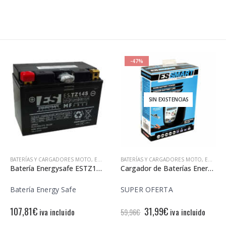
-47%
SIN EXISTENCIAS
BATERÍAS Y CARGADORES MOTO
,
ENERGY SAFE
BATERÍAS Y CARGADORES MOTO
,
ENERGY SAFE
Batería Energysafe ESTZ14-S Precargada
Cargador de Baterías Energysafe Evolution
Batería Energy Safe
SUPER OFERTA
El
El
107,81
€
31,99
€
iva incluido
iva incluido
59,96
€
precio
precio