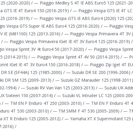
125 (2020-2020) / — Piaggio Medley S 4T IE ABS Euro5 125 (2021-20
pa GTS IE 4T Euro4 150 (2016-2019) / — Piaggio Vespa GTS IE 4T LC
125 (2016-2019) / — Piaggio Vespa GTS IE ABS Euro4 (2020) 125 (20
ggio Vespa GTS Super IE ABS Euro4 125 (2016-2020) / — Piaggio Ves
3V IE (M81100) 125 (2013-2016) / — Piaggio Vespa Primavera 4T 3V
 / — Piaggio Vespa Primavera IGet IE 4T 3V Euro4 125 (2016-2019) 
io Vespa Sprint 3V 4t Euro4 50 (2017-2020) / — Piaggio Vespa Sprin
5 (2014-2015) / — Piaggio Vespa Sprint 4T 4V 50 (2014-2015) / — P
print IGet IE 4T 3V Euro4 150 (2016-2018) / — Piaggio Zip Iget 4T 
i DR SE (SF44A) 125 (1985-2000) / — Suzuki DR SE 200 (1996-2006) 
uki DR SM 125 (2009-2013) / — Suzuki GZ Marauder 125 (1998-2011)
2-1994) / — Suzuki RV Van Van 125 (2003-2013) / — Suzuki UK Add
UX Sixteen 150 (2007-2014) / — Suzuki VL Intruder LC 125 (2000-200
5) / — TM EN F Enduro 4T 250 (2003-2010) / — TM EN F Enduro 4T 4
nduro 4T 530 (2003-2010) / — TM SMM F 4T 530 (2005-2009) / — 
 XT R Enduro 125 (2005-2012) / — Yamaha XT X Supermotard 125 (
-2016) /