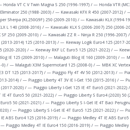
 — Honda VT C V Twin Magna S 250 (1996-1997) / — Honda VTR (MC
Eliminator 250 (1988-2003) / — Kawasaki KFX R 450 (2007-2012) / 
uper Sherpa (KL250G9F) 250 (2009-2010) / — Kawasaki KLX (1994-1
LX L 140 (2008-2016) / — Kawasaki KLX S (2006-2007) 250 (2006-2
 SF 250 (2009-2010) / — Kawasaki ZZ R – Ninja R 250 (1996-2007)
t (2013-2014) 125 (2010-2013) / — Keeway Logik Euro4 125 (2017-2
5 (2020-2020) / — Keeway RKF LC Euro5 125 (2021-2022) / — Keew
og IE 125 (2009-2010) / — Malaguti Blog IE 160 (2009-2010) / — Ma
-0) / — Malaguti X3M Supermotard 125 (2008-0) / — MBK XC Vertex
E3 DT 125 (2013-2017) / — Piaggio Fly 4T 4V 50 (2012-2013) / — Pia
013-2014) / — Piaggio Liberty 4T 3V IE I-Get 150 (2015-2016) / — Pi
4 (2017-2020) / — Piaggio Liberty I-Get 125 IE 4T Euro5 (2021-2022) 
T IE 4T Euro5 50 (2021-2022) / — Piaggio Liberty S Euro4 (2020) 50 
 Euro5 50 (2021-2021) / — Piaggio Liberty S I-Get IE 4T Baci Perugi
2020) / — Piaggio Liberty S I-Get IE 4T Euro5 125 (2021-2022) / — P
 IE ABS Euro4 125 (2016-2019) / — Piaggio Medley 4T IE ABS Euro5
/ — Piaggio Medley 4T IE Euro4 150 (2016-2019) / — Piaggio Medley 