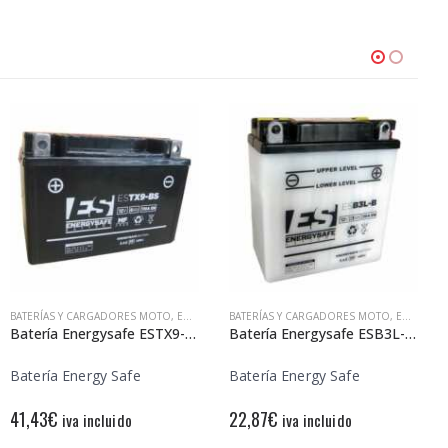
BATERÍAS Y CARGADORES MOTO
,
ENERGY SAFE
BATERÍAS Y CARGADORES MOTO
,
ENERGY SAFE
Batería Energysafe ESTX9-BS Sin Mantenimiento
Batería Energysafe ESB3L-B Convencional
Batería Energy Safe
Batería Energy Safe
41,43
€
22,87
€
iva incluido
iva incluido