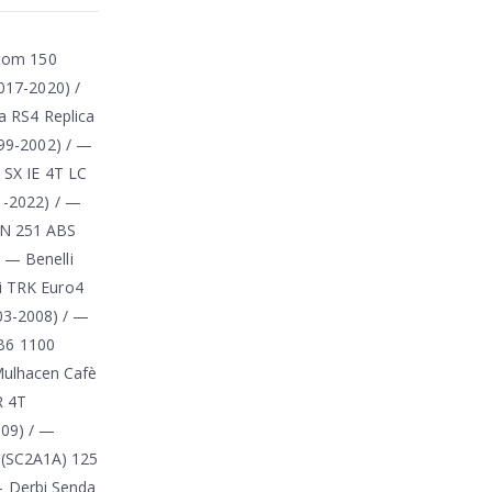
stom 150
017-2020) /
a RS4 Replica
999-2002) / —
 SX IE 4T LC
1-2022) / —
 BN 251 ABS
 — Benelli
li TRK Euro4
03-2008) / —
B6 1100
Mulhacen Cafè
R 4T
009) / —
 (SC2A1A) 125
— Derbi Senda