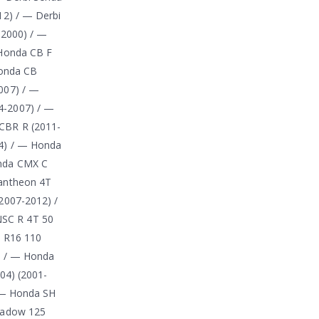
12) / — Derbi
-2000) / —
 Honda CB F
Honda CB
007) / —
4-2007) / —
CBR R (2011-
4) / — Honda
onda CMX C
antheon 4T
2007-2012) /
NSC R 4T 50
T R16 110
) / — Honda
04) (2001-
/ — Honda SH
hadow 125