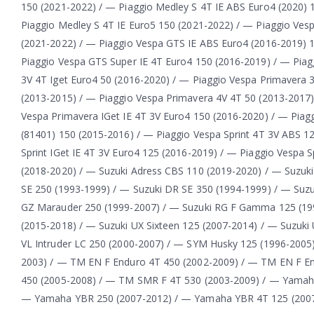
150 (2021-2022) / — Piaggio Medley S 4T IE ABS Euro4 (2020) 
Piaggio Medley S 4T IE Euro5 150 (2021-2022) / — Piaggio Ves
(2021-2022) / — Piaggio Vespa GTS IE ABS Euro4 (2016-2019) 
Piaggio Vespa GTS Super IE 4T Euro4 150 (2016-2019) / — Pia
3V 4T Iget Euro4 50 (2016-2020) / — Piaggio Vespa Primavera 
(2013-2015) / — Piaggio Vespa Primavera 4V 4T 50 (2013-2017)
Vespa Primavera IGet IE 4T 3V Euro4 150 (2016-2020) / — Piagg
(81401) 150 (2015-2016) / — Piaggio Vespa Sprint 4T 3V ABS 12
Sprint IGet IE 4T 3V Euro4 125 (2016-2019) / — Piaggio Vespa S
(2018-2020) / — Suzuki Adress CBS 110 (2019-2020) / — Suzuk
SE 250 (1993-1999) / — Suzuki DR SE 350 (1994-1999) / — Suz
GZ Marauder 250 (1999-2007) / — Suzuki RG F Gamma 125 (199
(2015-2018) / — Suzuki UX Sixteen 125 (2007-2014) / — Suzuki 
VL Intruder LC 250 (2000-2007) / — SYM Husky 125 (1996-200
2003) / — TM EN F Enduro 4T 450 (2002-2009) / — TM EN F E
450 (2005-2008) / — TM SMR F 4T 530 (2003-2009) / — Yamaha
— Yamaha YBR 250 (2007-2012) / — Yamaha YBR 4T 125 (2007