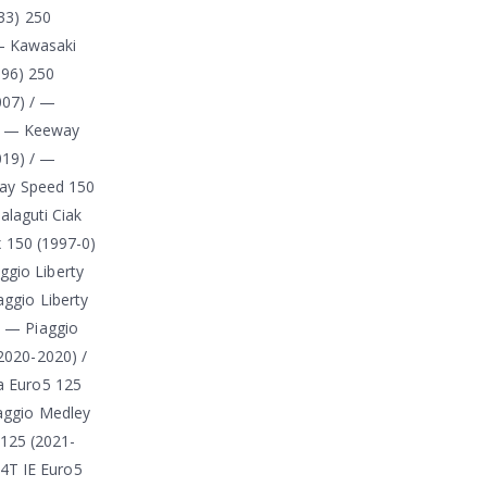
33) 250
— Kawasaki
996) 250
007) / —
 / — Keeway
019) / —
ay Speed 150
laguti Ciak
 150 (1997-0)
ggio Liberty
aggio Liberty
/ — Piaggio
(2020-2020) /
na Euro5 125
iaggio Medley
 125 (2021-
4T IE Euro5