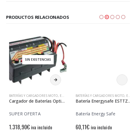
PRODUCTOS RELACIONADOS
SIN EXISTENCIAS
BATERÍAS Y CARGADORES MOTO
,
ENERGY SAFE
BATERÍAS Y CARGADORES MOTO
,
ENERGY SAFE
Cargador de Baterías Optimate
Batería Energysafe ESTTZ14S-BS Sin Mantenimiento
SUPER OFERTA
Batería Energy Safe
1.318,90
€
60,11
€
iva incluido
iva incluido